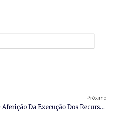
Próximo
MinC Divulga Data De Aferição Da Execução Dos Recursos Da Política Nacional Aldir Blanc Para O Ano De 2026