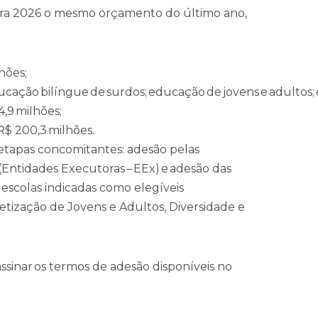
ara 2026 o mesmo orçamento do último ano,
hões;
ucação bilíngue de surdos; educação de jovens e adultos;
 84,9 milhões;
R$ 200,3 milhões.
etapas concomitantes: adesão pelas
(Entidades Executoras – EEx) e adesão das
escolas indicadas como elegíveis
etização de Jovens e Adultos, Diversidade e
assinar os termos de adesão disponíveis no