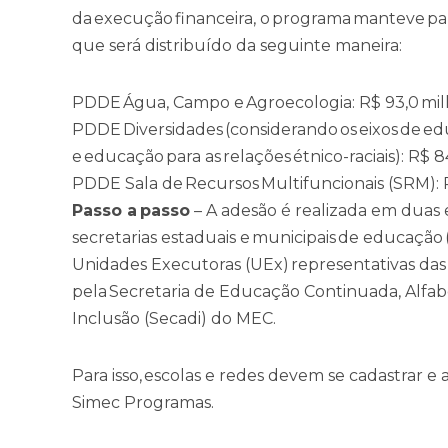
da execução financeira, o programa manteve p
que será distribuído da seguinte maneira:
PDDE Água, Campo e Agroecologia: R$ 93,0 mil
PDDE Diversidades (considerando os eixos de ed
e educação para as relações étnico-raciais): R$
PDDE Sala de Recursos Multifuncionais (SRM): 
Passo a passo
– A adesão é realizada em duas 
secretarias estaduais e municipais de educação 
Unidades Executoras (UEx) representativas das 
pela Secretaria de Educação Continuada, Alfab
Inclusão (Secadi) do MEC.
Para isso, escolas e redes devem se cadastrar e 
Simec Programas.