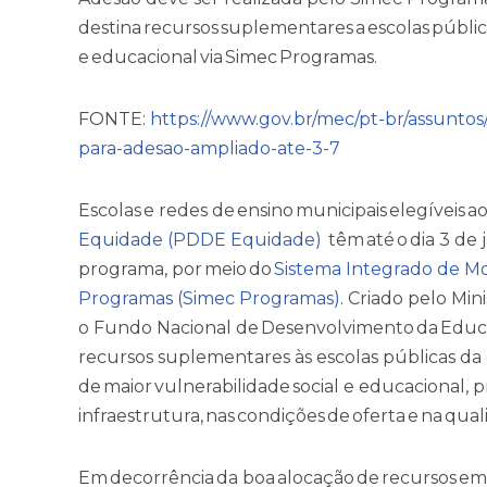
destina recursos suplementares a escolas pública
e educacional via Simec Programas.
FONTE:
https://www.gov.br/mec/pt-br/assunto
para-adesao-ampliado-ate-3-7
Escolas e redes de ensino municipais elegíveis a
Equidade (PDDE Equidade)
têm até o dia 3 de 
programa, por meio do
Sistema Integrado de M
Programas (Simec Programas)
. Criado pelo Mi
o Fundo Nacional de Desenvolvimento da Educ
recursos suplementares às escolas públicas d
de maior vulnerabilidade social e educacional
infraestrutura, nas condições de oferta e na qua
Em decorrência da boa alocação de recursos em