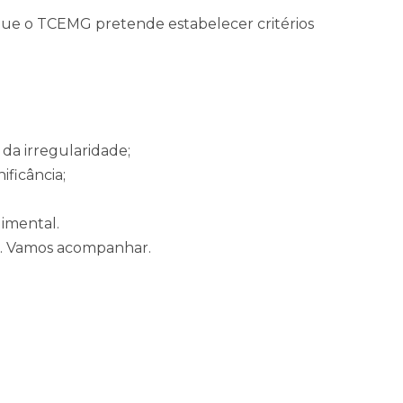
 que o TCEMG pretende estabelecer critérios
o da irregularidade;
ificância;
imental.
. Vamos acompanhar.