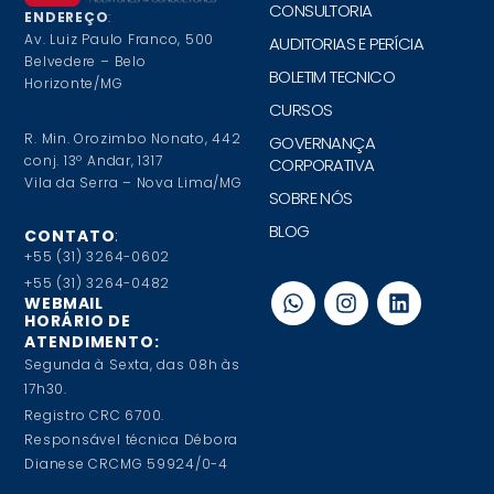
CONSULTORIA
ENDEREÇO
:
Av. Luiz Paulo Franco, 500
AUDITORIAS E PERÍCIA
Belvedere – Belo
BOLETIM TECNICO
Horizonte/MG
CURSOS
R. Min. Orozimbo Nonato, 442
GOVERNANÇA
conj. 13º Andar, 1317
CORPORATIVA
Vila da Serra – Nova Lima/MG
SOBRE NÓS
BLOG
CONTATO
:
+55 (31) 3264-0602
+55 (31) 3264-0482
WEBMAIL
HORÁRIO DE
ATENDIMENTO:
Segunda à Sexta, das 08h às
17h30.
Registro CRC 6700.
Responsável técnica Débora
Dianese CRCMG 59924/0-4