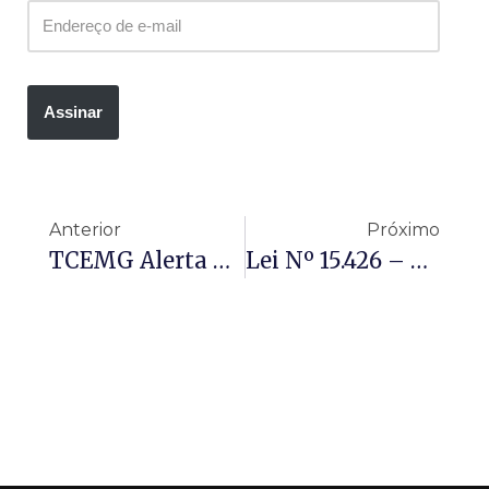
Assinar
Anterior
Próximo
TCEMG Alerta Municípios Sobre Contratações De Artistas E Estruturas Para Eventos Festivos
Lei Nº 15.426 – Altera O Estatuto Da Criança E Do Adolescente, Para Dispor Sobre Os Conselhos Dos Direitos Da Criança E Do Adolescente Nacional, Estaduais, Distrital E Municipais.