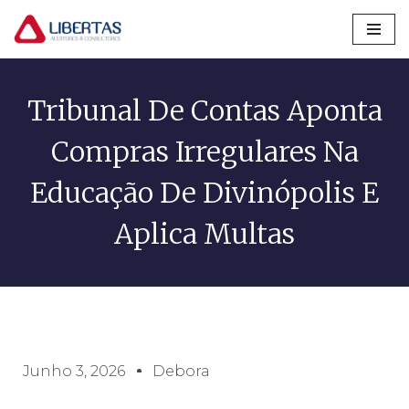
Pular
para
o
Tribunal De Contas Aponta
conteúdo
Compras Irregulares Na
Educação De Divinópolis E
Aplica Multas
Junho 3, 2026
Debora