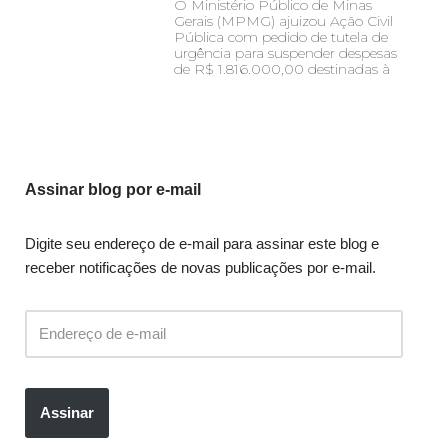
O Ministério Público de Minas
Gerais (MPMG) ajuizou Ação Civil
Pública com pedido de tutela de
urgência para suspender despesas
de R$ 1.816.000,00 destinadas à
Assinar blog por e-mail
Digite seu endereço de e-mail para assinar este blog e
receber notificações de novas publicações por e-mail.
Assinar