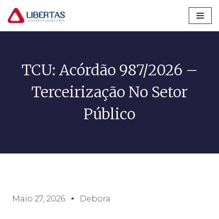
Pular
para
o
conteúdo
TCU: Acórdão 987/2026 –
Terceirização No Setor
Público
Maio 27, 2026
Debora