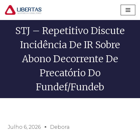
Pular
para
STJ – Repetitivo Discute
o
conteúdo
Incidência De IR Sobre
Abono Decorrente De
Precatório Do
Fundef/Fundeb
Julho 6, 2026
Debora