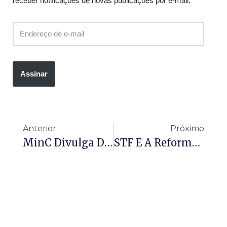
receber notificações de novas publicações por e-mail.
Assinar
Anterior
Próximo
MinC Divulga Data De Aferição Da Execução Dos Recursos Da Política Nacional Aldir Blanc Para O Ano De 2026
STF E A Reforma Da Lei De Improbidade