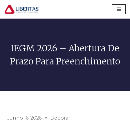
Pular
para
o
conteúdo
IEGM 2026 – Abertura De
Prazo Para Preenchimento
Junho 16, 2026
Debora