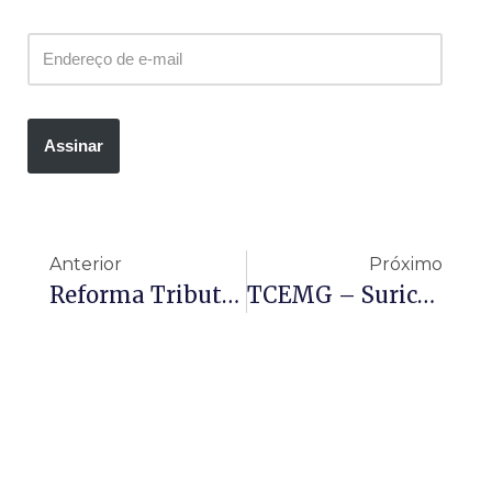
Assinar
Anterior
Próximo
Reforma Tributária Exigirá Reorganização Cadastral E Fiscal Dos Municípios
TCEMG – Suricato E Resultado De Análise Das Informações Do Cadastro De Agentes Públicos Do Estado E Dos Municípios De Minas Gerais – CAPMG