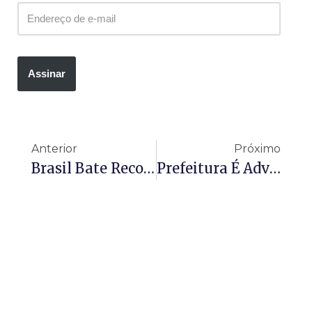
Assinar
Anterior
Próximo
Brasil Bate Recorde De 31 Mil Transplantes Com Avanço Na Logística Do SUS
Prefeitura É Advertida Por Emitir Empenhos Em Favor De Empresas Com CNPJs Encerrados