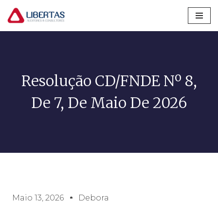
Pular
para
o
conteúdo
Resolução CD/FNDE Nº 8,
De 7, De Maio De 2026
Maio 13, 2026
Debora