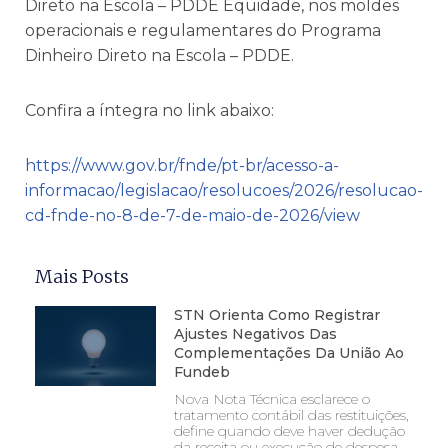
Direto na Escola – PDDE Equidade, nos moldes
operacionais e regulamentares do Programa
Dinheiro Direto na Escola – PDDE.
Confira a íntegra no link abaixo:
https://www.gov.br/fnde/pt-br/acesso-a-
informacao/legislacao/resolucoes/2026/resolucao-
cd-fnde-no-8-de-7-de-maio-de-2026/view
Mais Posts
STN Orienta Como Registrar
Ajustes Negativos Das
Complementações Da União Ao
Fundeb
Nova Nota Técnica esclarece o
tratamento contábil das restituições,
define quando deve haver dedução
da receita ou execução de despesa