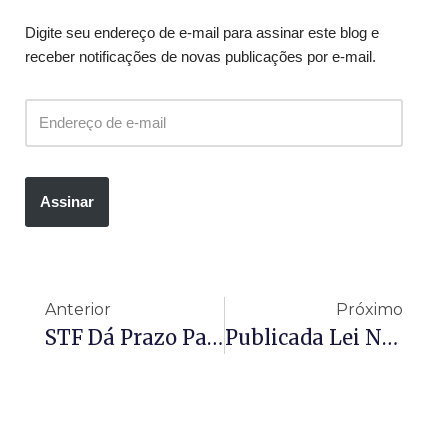
Digite seu endereço de e-mail para assinar este blog e
receber notificações de novas publicações por e-mail.
Assinar
Anterior
Próximo
STF Dá Prazo Para Congresso Detalhar Procedimento De Autoria De Emendas Ao Orçamento
Publicada Lei Nº 15.126 – Altera A Lei 8080 – Lei Orgânica Da Saúde