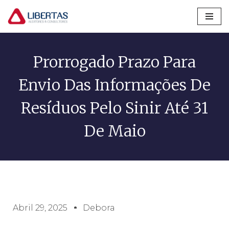
Pular
para
o
Prorrogado Prazo Para
conteúdo
Envio Das Informações De
Resíduos Pelo Sinir Até 31
De Maio
Abril 29, 2025
Debora