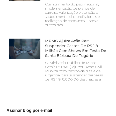
Cumprimento do piso nacional,
implementação de planos de
carreira, valorização e atenção à
saúde mental dos profissionais e
realização de concursos. Esses e
outros três
MPMG Ajuíza Ação Para
Suspender Gastos De R$ 1,8
Milhão Com Shows Em Festa De
Santa Bárbara Do Tugúrio
O Ministério Público de Minas
Gerais (MPMG) ajuizou Ação Civil
Pública com pedido de tutela de
urgência para suspender despesas
de R$ 1.816.000,00 destinadas à
Assinar blog por e-mail