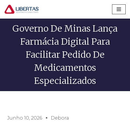
Pular
para
Governo De Minas Lança
o
conteúdo
Farmácia Digital Para
Facilitar Pedido De
Medicamentos
Especializados
Junho 10, 2026
Debora