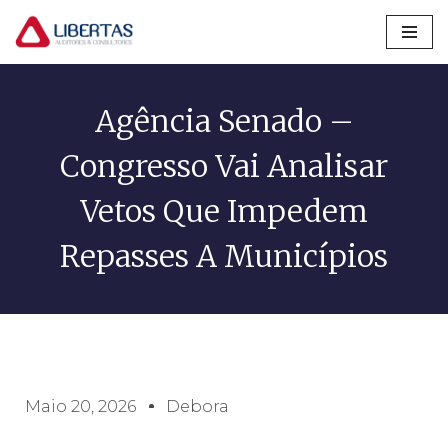
Pular
para
o
Agência Senado –
conteúdo
Congresso Vai Analisar
Vetos Que Impedem
Repasses A Municípios
Maio 20, 2026
Debora