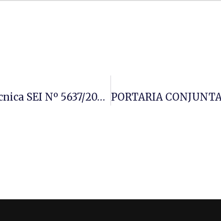
Tesouro Nacional Publicou Nota Técnica SEI Nº 5637/2025/MF: Orientações Para A MSC De Encerramento Do Exercício