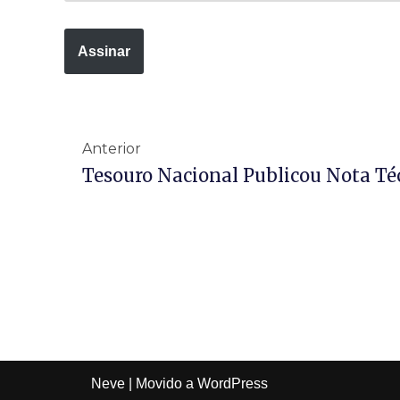
Assinar
Anterior
Neve
| Movido a
WordPress