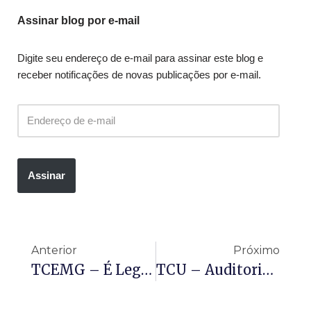
Assinar blog por e-mail
Digite seu endereço de e-mail para assinar este blog e
receber notificações de novas publicações por e-mail.
Assinar
Anterior
Próximo
TCEMG – É Legítima A Conversão Em Pecúnia De Férias Não Usufruídas Por Agente Político Ao Final Do Mandato
TCU – Auditoria Revela Falhas No Combate Ao Abuso Sexual Infantil Na Internet