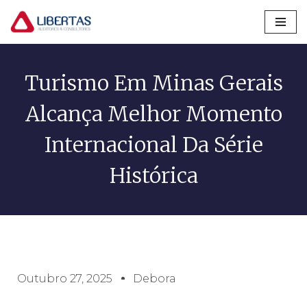
Pular
para
o
Turismo Em Minas Gerais
conteúdo
Alcança Melhor Momento
Internacional Da Série
Histórica
Outubro 27, 2025
Debora