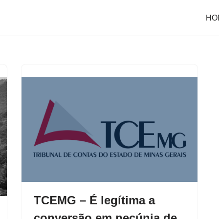
HO
TCEMG – É legítima a
conversão em pecúnia de