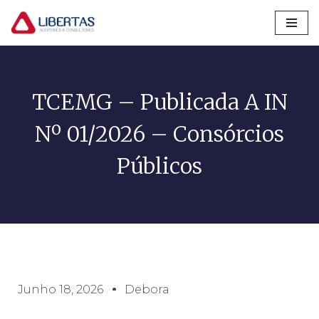
Pular
para
o
conteúdo
TCEMG – Publicada A IN
Nº 01/2026 – Consórcios
Públicos
Junho 18, 2026
Debora