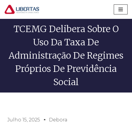
Pular
para
TCEMG Delibera Sobre O
o
conteúdo
Uso Da Taxa De
Administração De Regimes
Próprios De Previdência
Social
Julho 15, 2025
Debora