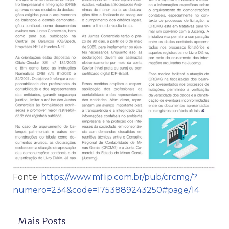
Fonte:
https://www.mflip.com.br/pub/crcmg/?
numero=234&code=1753889243250#page/14
Mais Posts