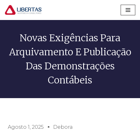
Pular
para
o
Novas Exigências Para
conteúdo
Arquivamento E Publicação
Das Demonstrações
Contábeis
Agosto 1, 2025
Debora