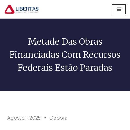
Pular
para
o
conteúdo
Metade Das Obras
Financiadas Com Recursos
Federais Estão Paradas
Agosto 1, 2025
Debora