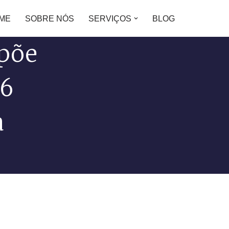
ME
SOBRE NÓS
SERVIÇOS
BLOG
spõe
26
a