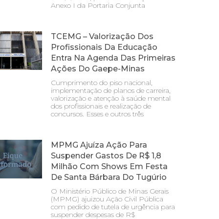
Anexo I da Portaria Conjunta
TCEMG – Valorização Dos
Profissionais Da Educação
Entra Na Agenda Das Primeiras
Ações Do Gaepe-Minas
Cumprimento do piso nacional,
implementação de planos de carreira,
valorização e atenção à saúde mental
dos profissionais e realização de
concursos. Esses e outros três
MPMG Ajuíza Ação Para
Suspender Gastos De R$ 1,8
Milhão Com Shows Em Festa
De Santa Bárbara Do Tugúrio
O Ministério Público de Minas Gerais
(MPMG) ajuizou Ação Civil Pública
com pedido de tutela de urgência para
suspender despesas de R$