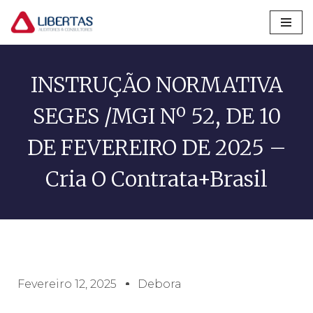
Pular
para
o
INSTRUÇÃO NORMATIVA
conteúdo
SEGES /MGI Nº 52, DE 10
DE FEVEREIRO DE 2025 –
Cria O Contrata+Brasil
Fevereiro 12, 2025
Debora