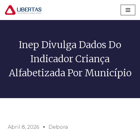
Pular
para
o
conteúdo
Inep Divulga Dados Do
Indicador Criança
Alfabetizada Por Município
Abril 8, 2026
Debora