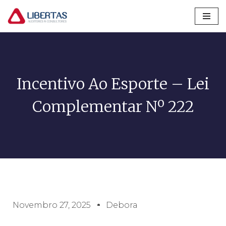
Pular
para
o
conteúdo
Incentivo Ao Esporte – Lei
Complementar Nº 222
Novembro 27, 2025
Debora