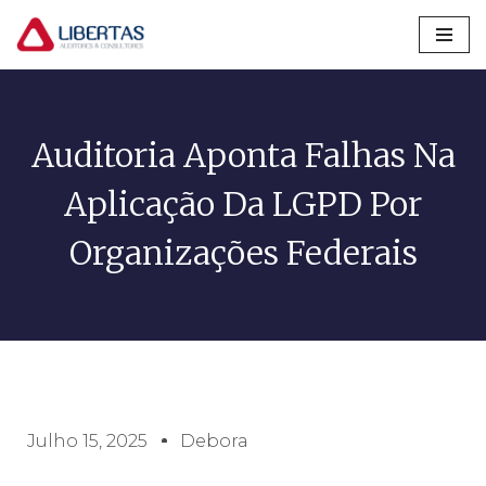
Pular
para
o
conteúdo
Auditoria Aponta Falhas Na
Aplicação Da LGPD Por
Organizações Federais
Julho 15, 2025
Debora