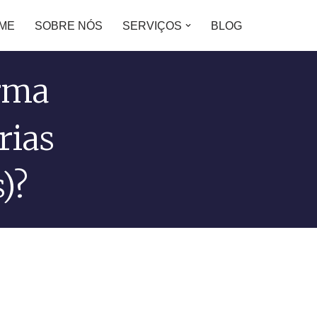
ME
SOBRE NÓS
SERVIÇOS
BLOG
rma
rias
)?