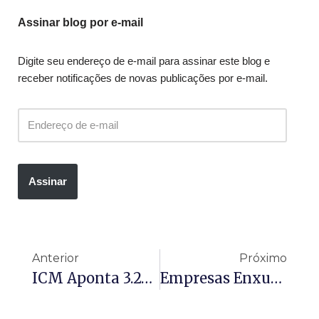
Assinar blog por e-mail
Digite seu endereço de e-mail para assinar este blog e
receber notificações de novas publicações por e-mail.
Assinar
Anterior
Próximo
ICM Aponta 3.255 Cidades Sem Estrutura Para Lidar Com Desastres Naturais; MG Lidera Ranking
Empresas Enxugam Estrutura, E Brasil Elimina Mais De 300 Mil Vagas De Gerente E Diretor Em 6 Anos