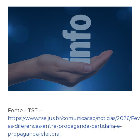
Fonte – TSE –
https://www.tse.jus.br/comunicacao/noticias/2026/Fe
as-diferencas-entre-propaganda-partidaria-e-
propaganda-eleitoral