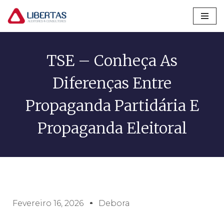
Pular
para
o
TSE – Conheça As
conteúdo
Diferenças Entre
Propaganda Partidária E
Propaganda Eleitoral
Fevereiro 16, 2026
Debora