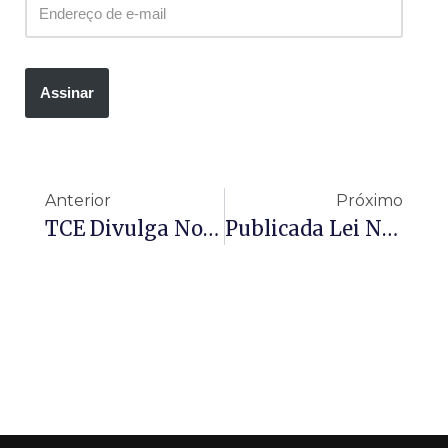
Assinar
Anterior
Próximo
TCE Divulga Novos Comunicados SICOM. Confira!
Publicada Lei Nº 15.191 Que Modifica O Valor Da Tabela Progressiva Mensal Do IRPF E Revoga MP Nº 1.294