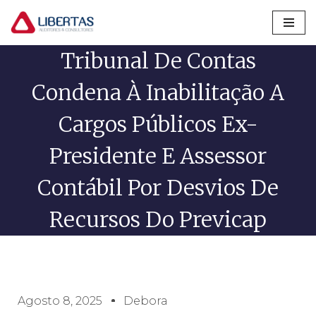
Pular
Tribunal De Contas
para
o
Condena À Inabilitação A
conteúdo
Cargos Públicos Ex-
Presidente E Assessor
Contábil Por Desvios De
Recursos Do Previcap
Agosto 8, 2025
Debora