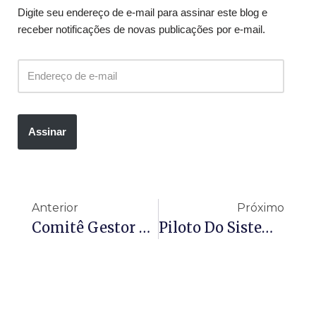
Digite seu endereço de e-mail para assinar este blog e
receber notificações de novas publicações por e-mail.
Assinar
Anterior
Próximo
Comitê Gestor Do IBS E Receita Federal Divulgam Orientações Sobre A Entrada Em Vigor Da CBS E Do IBS Em 1º De Janeiro De 2026
Piloto Do Sistema De Apuração Do IBS Consolida Avanço Decisivo Na Implementação Do IBS