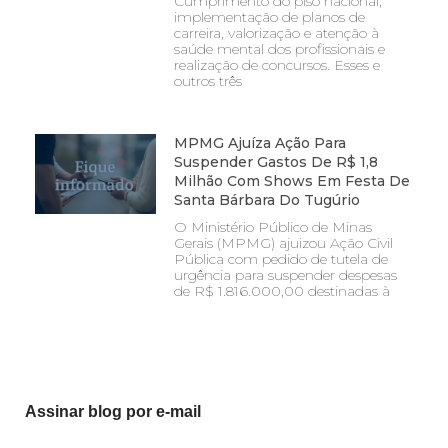
Cumprimento do piso nacional,
implementação de planos de
carreira, valorização e atenção à
saúde mental dos profissionais e
realização de concursos. Esses e
outros três
MPMG Ajuíza Ação Para
Suspender Gastos De R$ 1,8
Milhão Com Shows Em Festa De
Santa Bárbara Do Tugúrio
O Ministério Público de Minas
Gerais (MPMG) ajuizou Ação Civil
Pública com pedido de tutela de
urgência para suspender despesas
de R$ 1.816.000,00 destinadas à
Assinar blog por e-mail