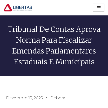
Pular
para
o
Tribunal De Contas Aprova
conteúdo
Norma Para Fiscalizar
Emendas Parlamentares
Estaduais E Municipais
Dezembro 15, 2025
Debora