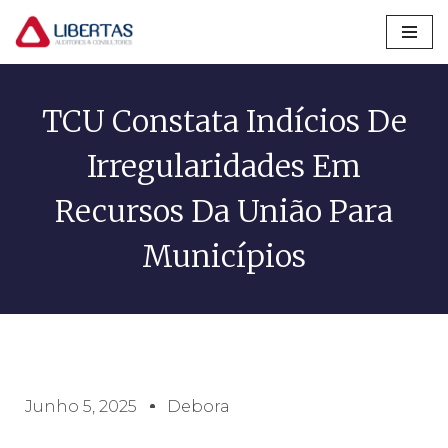
Pular
para
o
TCU Constata Indícios De
conteúdo
Irregularidades Em
Recursos Da União Para
Municípios
Junho 5, 2025
Debora