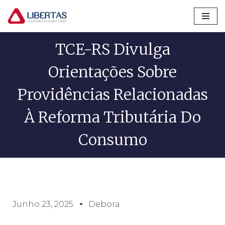
Pular
para
TCE-RS Divulga
o
conteúdo
Orientações Sobre
Providências Relacionadas
À Reforma Tributária Do
Consumo
Junho 23, 2025
Debora