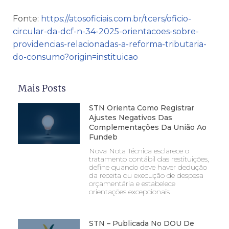
Fonte:
https://atosoficiais.com.br/tcers/oficio-
circular-da-dcf-n-34-2025-orientacoes-sobre-
providencias-relacionadas-a-reforma-tributaria-
do-consumo?origin=instituicao
Mais Posts
STN Orienta Como Registrar
Ajustes Negativos Das
Complementações Da União Ao
Fundeb
Nova Nota Técnica esclarece o
tratamento contábil das restituições,
define quando deve haver dedução
da receita ou execução de despesa
orçamentária e estabelece
orientações excepcionais
STN – Publicada No DOU De