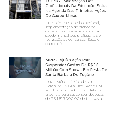
TCEMG – Valorização Dos
Profissionais Da Educação Entra
Na Agenda Das Primeiras Ações
Do Gaepe-Minas
Cumprimento do piso nacional,
implementação de planos de
carreira, valorização e atenção à
saúde mental dos profissionais e
realização de concursos. Esses e
outros três
MPMG Ajuíza Ação Para
Suspender Gastos De R$ 1,8
Milhão Com Shows Em Festa De
Santa Bárbara Do Tugúrio
O Ministério Público de Minas
Gerais (MPMG) ajuizou Ação Civil
Pública com pedido de tutela de
urgência para suspender despesas
de R$ 1.816.000,00 destinadas à