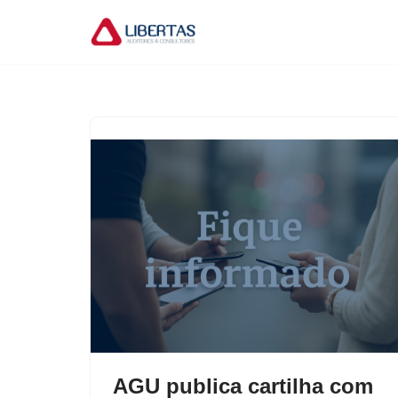
Pular
para
o
conteúdo
AGU publica cartilha com