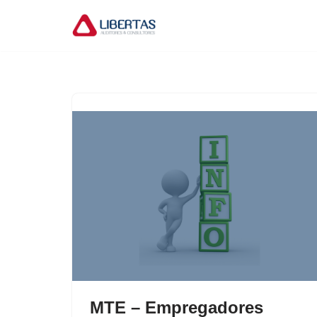
Pular
para
o
conteúdo
MTE – Empregadores