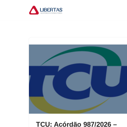
Pular
para
o
conteúdo
TCU: Acórdão 987/2026 –