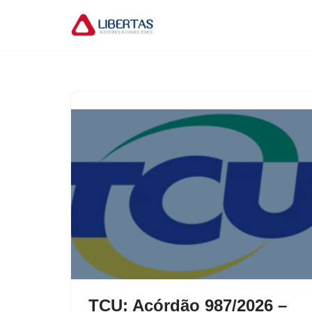
Pular
para
o
conteúdo
TCU: Acórdão 987/2026 –