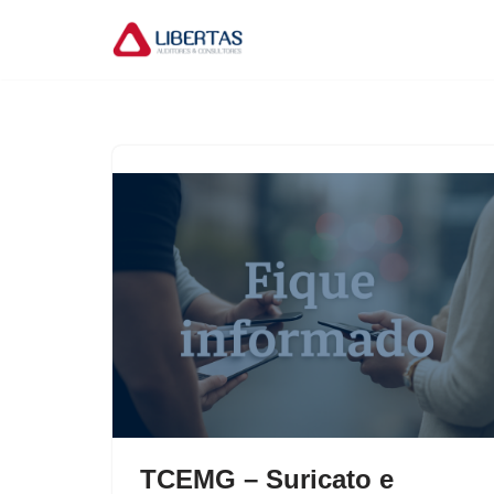
Pular
para
o
conteúdo
TCEMG – Suricato e