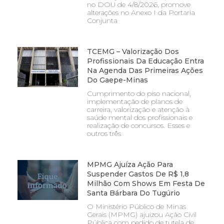
no DOU de 4/8/2026, promove
alterações no Anexo I da Portaria
Conjunta
TCEMG – Valorização Dos
Profissionais Da Educação Entra
Na Agenda Das Primeiras Ações
Do Gaepe-Minas
Cumprimento do piso nacional,
implementação de planos de
carreira, valorização e atenção à
saúde mental dos profissionais e
realização de concursos. Esses e
outros três
MPMG Ajuíza Ação Para
Suspender Gastos De R$ 1,8
Milhão Com Shows Em Festa De
Santa Bárbara Do Tugúrio
O Ministério Público de Minas
Gerais (MPMG) ajuizou Ação Civil
Pública com pedido de tutela de