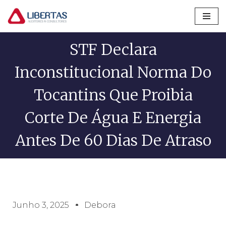
Pular
para
STF Declara
o
conteúdo
Inconstitucional Norma Do
Tocantins Que Proibia
Corte De Água E Energia
Antes De 60 Dias De Atraso
Junho 3, 2025
Debora