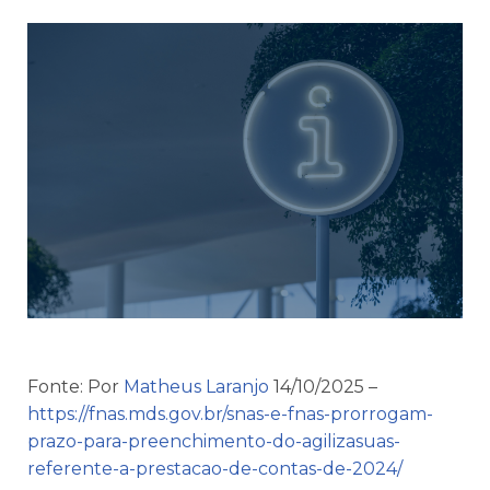
Fonte: Por
Matheus Laranjo
14/10/2025 –
https://fnas.mds.gov.br/snas-e-fnas-prorrogam-
prazo-para-preenchimento-do-agilizasuas-
referente-a-prestacao-de-contas-de-2024/