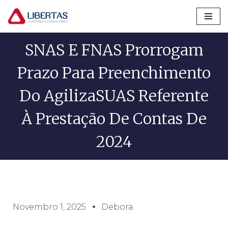
Pular
para
SNAS E FNAS Prorrogam
o
conteúdo
Prazo Para Preenchimento
Do AgilizaSUAS Referente
À Prestação De Contas De
2024
Novembro 1, 2025
Debora