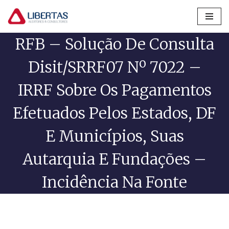
Pular
RFB – Solução De Consulta
para
o
Disit/SRRF07 Nº 7022 –
conteúdo
IRRF Sobre Os Pagamentos
Efetuados Pelos Estados, DF
E Municípios, Suas
Autarquia E Fundações –
Incidência Na Fonte