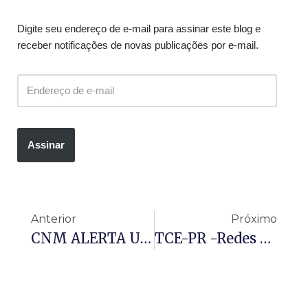
Digite seu endereço de e-mail para assinar este blog e
receber notificações de novas publicações por e-mail.
Assinar
Anterior
Próximo
CNM ALERTA Urgente: Mais De 800 Municípios Devem Elaborar O Plano De Trabalho Das Emendas Especiais (PIX)
TCE-PR -Redes Sociais De Órgão Público Não Podem Servir À Promoção Pessoal De Gestor