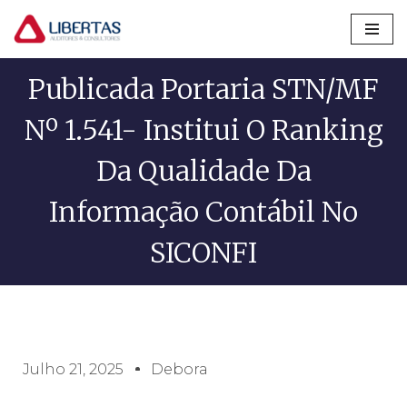
Pular
para
Publicada Portaria STN/MF
o
conteúdo
Nº 1.541- Institui O Ranking
Da Qualidade Da
Informação Contábil No
SICONFI
Julho 21, 2025
Debora