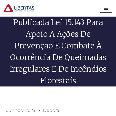
Pular
Publicada Lei 15.143 Para
para
o
Apoio A Ações De
conteúdo
Prevenção E Combate À
Ocorrência De Queimadas
Irregulares E De Incêndios
Florestais
Junho 7, 2025
Debora