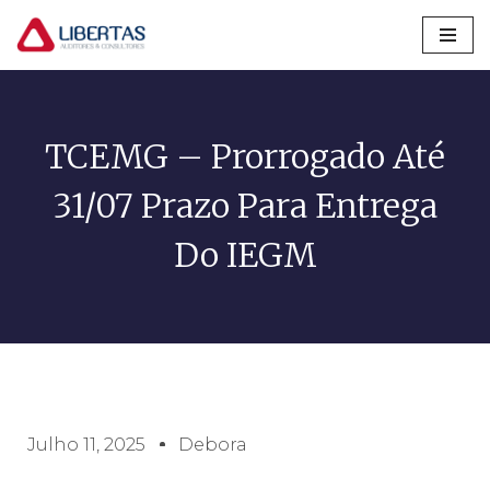
Pular
para
o
conteúdo
TCEMG – Prorrogado Até
31/07 Prazo Para Entrega
Do IEGM
Julho 11, 2025
Debora