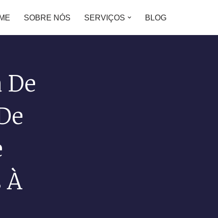
ME
SOBRE NÓS
SERVIÇOS
BLOG
a De
 De
e
 À