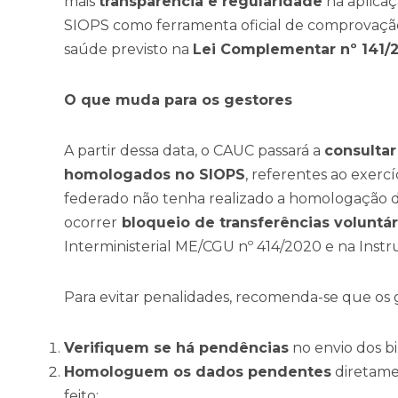
mais
transparência e regularidade
na aplica
SIOPS como ferramenta oficial de comprovaç
saúde previsto na
Lei Complementar nº 141/2
O que muda para os gestores
A partir dessa data, o CAUC passará a
consulta
homologados no SIOPS
, referentes ao exercí
federado não tenha realizado a homologação d
ocorrer
bloqueio de transferências voluntár
Interministerial ME/CGU nº 414/2020 e na Inst
Para evitar penalidades, recomenda-se que os 
Verifiquem se há pendências
no envio dos b
Homologuem os dados pendentes
diretame
feito;