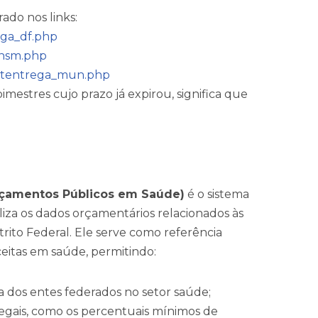
ado nos links:
rega_df.php
ansm.php
t_sitentrega_mun.php
mestres cujo prazo já expirou, significa que
rçamentos Públicos em Saúde)
é o sistema
biliza os dados orçamentários relacionados às
trito Federal. Ele serve como referência
eitas em saúde, permitindo:
os entes federados no setor saúde;
legais, como os percentuais mínimos de