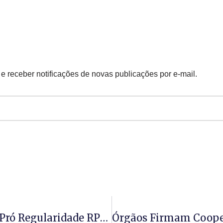
 e receber notificações de novas publicações por e-mail.
MPS – Lançamento Do Programa “Pró Regularidade RPPS – Portaria Nº 2010 De 15 De Outubro De 2025