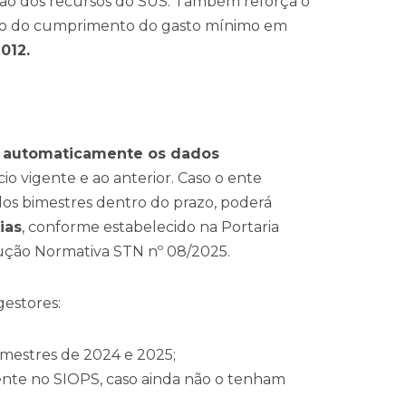
ção dos recursos do SUS. Também reforça o
ão do cumprimento do gasto mínimo em
012.
r automaticamente os dados
cio vigente e ao anterior. Caso o ente
os bimestres dentro do prazo, poderá
ias
, conforme estabelecido na Portaria
rução Normativa STN nº 08/2025.
gestores:
imestres de 2024 e 2025;
nte no SIOPS, caso ainda não o tenham