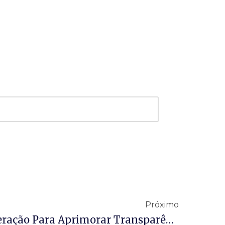
Próximo
Órgãos Firmam Cooperação Para Aprimorar Transparência Das “Emendas PIX”