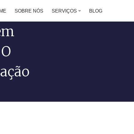
ME
SOBRE NÓS
SERVIÇOS
BLOG
tem
 O
cação