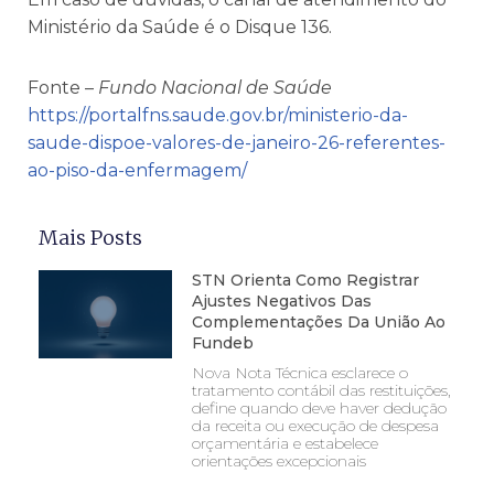
Ministério da Saúde é o Disque 136.
Fonte –
Fundo Nacional de Saúde
https://portalfns.saude.gov.br/ministerio-da-
saude-dispoe-valores-de-janeiro-26-referentes-
ao-piso-da-enfermagem/
Mais Posts
STN Orienta Como Registrar
Ajustes Negativos Das
Complementações Da União Ao
Fundeb
Nova Nota Técnica esclarece o
tratamento contábil das restituições,
define quando deve haver dedução
da receita ou execução de despesa
orçamentária e estabelece
orientações excepcionais