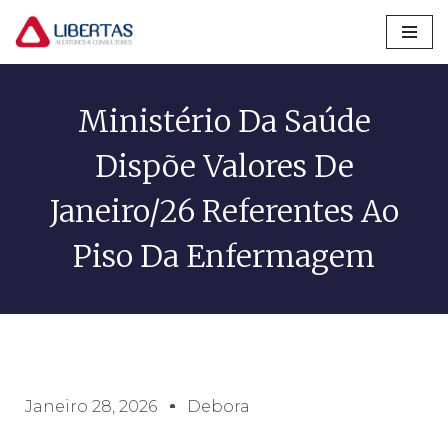
Pular
para
o
Ministério Da Saúde
conteúdo
Dispõe Valores De
Janeiro/26 Referentes Ao
Piso Da Enfermagem
Janeiro 28, 2026
Debora