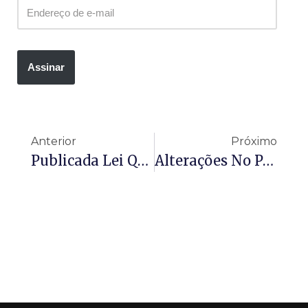
Assinar
Anterior
Próximo
Publicada Lei Que Altera A Lei 10.880 – PNATE E PNAE
Alterações No PAT – Decreto Nº 12.712