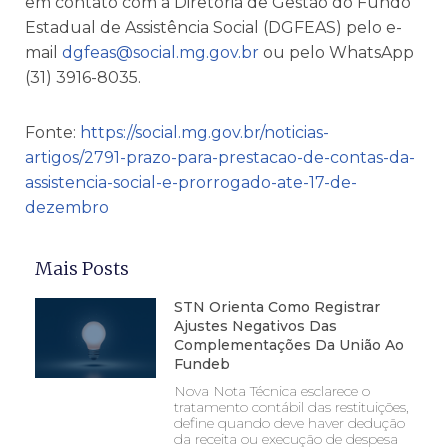
em contato com a Diretoria de Gestão do Fundo
Estadual de Assistência Social (DGFEAS) pelo e-
mail
dgfeas@social.mg.gov.br
ou pelo WhatsApp
(31) 3916-8035.
Fonte:
https://social.mg.gov.br/noticias-
artigos/2791-prazo-para-prestacao-de-contas-da-
assistencia-social-e-prorrogado-ate-17-de-
dezembro
Mais Posts
STN Orienta Como Registrar
Ajustes Negativos Das
Complementações Da União Ao
Fundeb
Nova Nota Técnica esclarece o
tratamento contábil das restituições,
define quando deve haver dedução
da receita ou execução de despesa