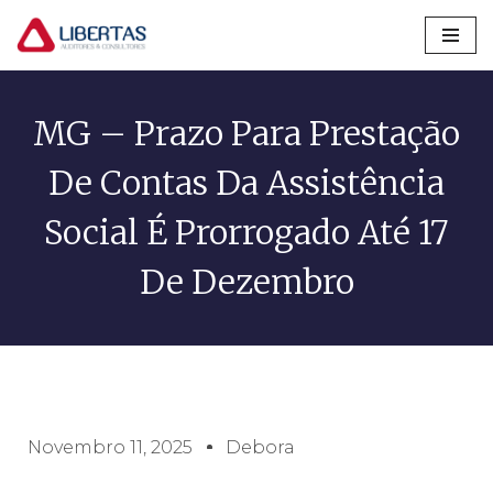
Pular
para
o
MG – Prazo Para Prestação
conteúdo
De Contas Da Assistência
Social É Prorrogado Até 17
De Dezembro
Novembro 11, 2025
Debora