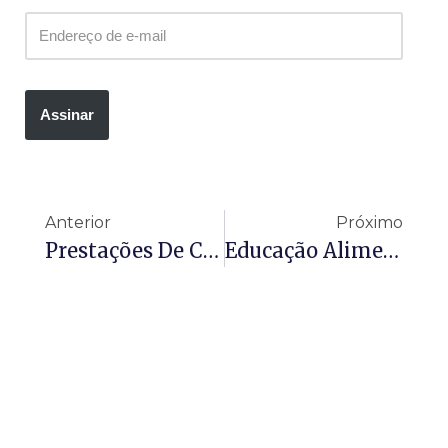
Assinar
Anterior
Próximo
Prestações De Contas Anuais Já Podem Ser Enviadas Pelo E-TCE
Educação Alimentar E Nutricional Passa A Integrar Currículo Na Rede Pública De Ensino