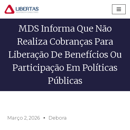
Pular
para
MDS Informa Que Não
o
conteúdo
Realiza Cobranças Para
Liberação De Benefícios Ou
Participação Em Políticas
Públicas
Março 2, 2026
Debora