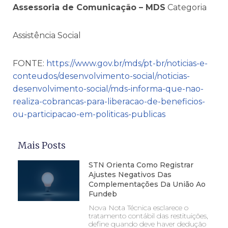
Assessoria de Comunicação – MDS
Categoria
Assistência Social
FONTE:
https://www.gov.br/mds/pt-br/noticias-e-
conteudos/desenvolvimento-social/noticias-
desenvolvimento-social/mds-informa-que-nao-
realiza-cobrancas-para-liberacao-de-beneficios-
ou-participacao-em-politicas-publicas
Mais Posts
STN Orienta Como Registrar
Ajustes Negativos Das
Complementações Da União Ao
Fundeb
Nova Nota Técnica esclarece o
tratamento contábil das restituições,
define quando deve haver dedução