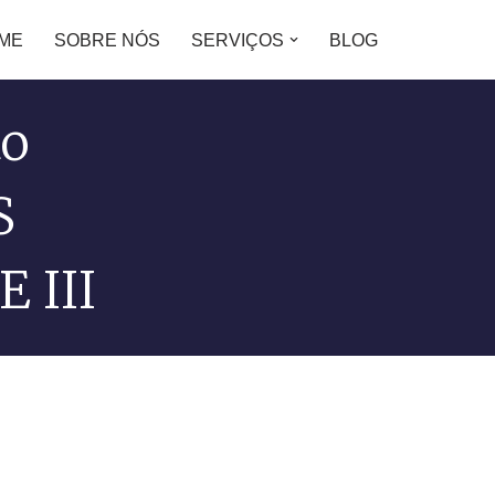
ME
SOBRE NÓS
SERVIÇOS
BLOG
to
S
E III