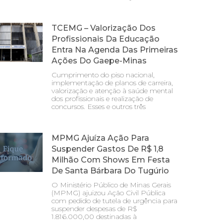
TCEMG – Valorização Dos
Profissionais Da Educação
Entra Na Agenda Das Primeiras
Ações Do Gaepe-Minas
Cumprimento do piso nacional,
implementação de planos de carreira,
valorização e atenção à saúde mental
dos profissionais e realização de
concursos. Esses e outros três
MPMG Ajuíza Ação Para
Suspender Gastos De R$ 1,8
Milhão Com Shows Em Festa
De Santa Bárbara Do Tugúrio
O Ministério Público de Minas Gerais
(MPMG) ajuizou Ação Civil Pública
com pedido de tutela de urgência para
suspender despesas de R$
1.816.000,00 destinadas à