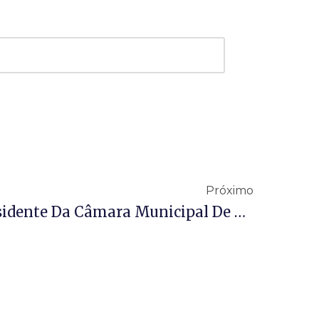
Próximo
TCEMG Multa Ex-Presidente Da Câmara Municipal De Nova Ponte Por Utilizar Recursos Públicos Para Promoção Pessoal