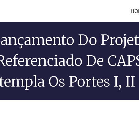
HO
ançamento Do Proje
Referenciado De CAP
empla Os Portes I, II 