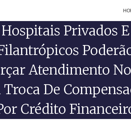
HO
Hospitais Privados E
Filantrópicos Poderã
rçar Atendimento N
 Troca De Compensa
Por Crédito Financeir