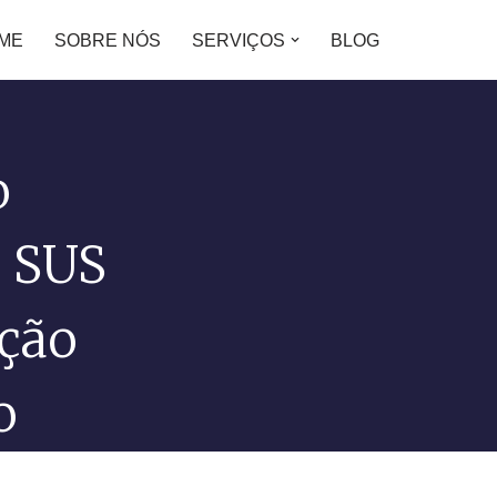
ME
SOBRE NÓS
SERVIÇOS
BLOG
o
o SUS
ção
o