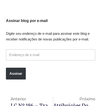
Assinar blog por e-mail
Digite seu endereço de e-mail para assinar este blog e
receber notificações de novas publicações por e-mail.
Assinar
Anterior
Próximo
LC Nº 186 – Transposição E A Transferência Dos Saldos Dos Fundos De Saúde Dos Municípios, Provenientes De Repasses Da SES E De Parcerias E Convênios Firmados Com O Estado De MG
Atribuições Do Condutor De Ambulâncias – Lei Nº 15250, De 03/11/2025