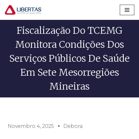
Pular
para
Fiscalização Do TCEMG
o
conteúdo
Monitora Condições Dos
Serviços Públicos De Saúde
Em Sete Mesorregiões
Mineiras
Novembro 4, 2025
Debora