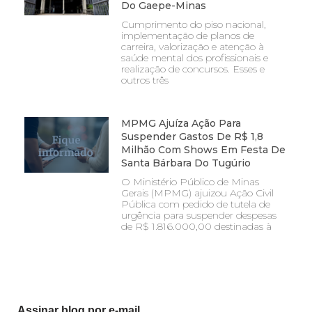
Do Gaepe-Minas
Cumprimento do piso nacional,
implementação de planos de
carreira, valorização e atenção à
saúde mental dos profissionais e
realização de concursos. Esses e
outros três
MPMG Ajuíza Ação Para
Suspender Gastos De R$ 1,8
Milhão Com Shows Em Festa De
Santa Bárbara Do Tugúrio
O Ministério Público de Minas
Gerais (MPMG) ajuizou Ação Civil
Pública com pedido de tutela de
urgência para suspender despesas
de R$ 1.816.000,00 destinadas à
Assinar blog por e-mail