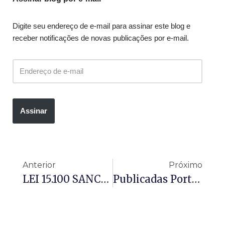
Digite seu endereço de e-mail para assinar este blog e
receber notificações de novas publicações por e-mail.
Assinar
Anterior
Próximo
LEI 15.100 SANCIONADA – Utilização, Por Estudantes, De Aparelhos Eletrônicos Portáteis Pessoais Em Estabelecimentos De Ensino
Publicadas Portarias Do Ministério Da Saúde Com Valores, Para O Exercício De 2025, No Grupo De Vigilância Em Saúde Do Bloco De Manutenção Das Ações E Serviços Públicos De Saúde (Portaria 6527) E Para Cumprimento Do Piso Salarial Profissional Nacional Dos Agentes De Combate Às Endemias (ACE)(Portaria 6530).