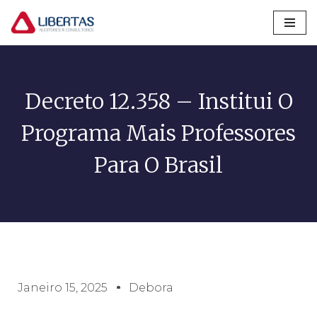
Pular
para
o
conteúdo
Decreto 12.358 – Institui O
Programa Mais Professores
Para O Brasil
Janeiro 15, 2025
Debora